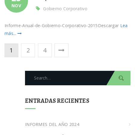
NOV
Gobierno Corporativo
Informe-Anual-de-Gobierno-Corporativo-2015Descargar
Lea
más...
Navegación
1
2
4
de
entradas
Search
for:
ENTRADAS RECIENTES
INFORMES DEL AÑO 2024