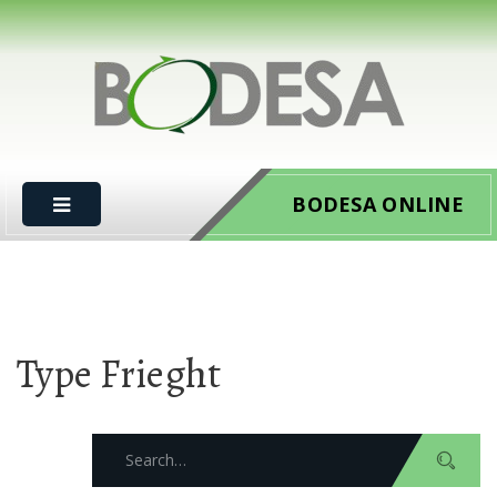
BODESA ONLINE
Type Frieght
Search
for: