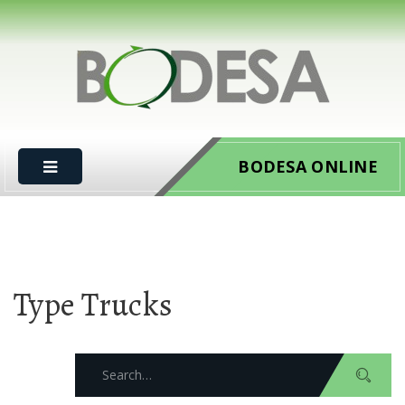
BODESA ONLINE
Type Trucks
Search
for: